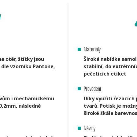
y
Materiály
a otěr, štítky jsou
Široká nabídka samole
dle vzorníku Pantone,
stabilní, do extrémn
pečetících etiket
Provedení
vlivům i mechamickému
Díky využití řezacíc
 0,2mm, následně
tvarů. Potisk je možn
široké škále barevnos
Náviny