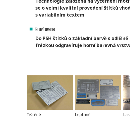
Technologie založená na vyčernění moti
se o velmi kvalitní provedení štítků vh
s variabilním textem
Gravírované
Do PSH štítků o základní barvě s odliš
frézkou odgravíruje horní barevná vrstv
Tištěné
Leptané
Las