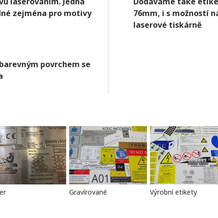
vu laserováním. Jedná
Dodáváme také etike
odné zejména pro motivy
76mm, i s možností n
laserové tiskárně
ně barevným povrchem se
a
er
Gravírované
Výrobní etikety