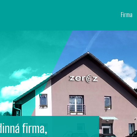
Firma
inná firma,