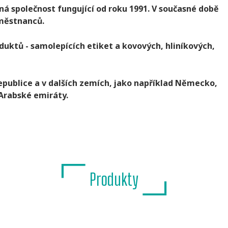
nná společnost fungující od roku 1991. V současné době
aměstnanců.
uktů - samolepících etiket a kovových, hliníkových,
republice a v dalších zemích, jako například Německo,
 Arabské emiráty.
Produkty