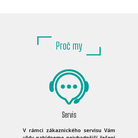
Proč my
Servis
V rámci zákaznického servisu Vám
vždy nabídneme nejvhodnější řešení