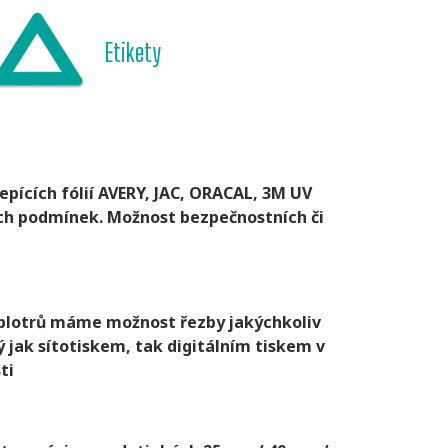
Etikety
pících fólií AVERY, JAC, ORACAL, 3M UV
ích podmínek. Možnost bezpečnostních či
h plotrů máme možnost řezby jakýchkoliv
ý jak sítotiskem, tak digitálním tiskem v
ti