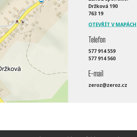
Držková 190
763 19
OTEVŘÍT V MAPÁCH
Telefon
577 914 559
577 914 560
E-mail
zeroz@zeroz.cz