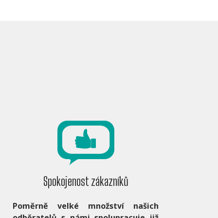
Spokojenost zákazníků
Poměrně velké množství našich
odběratelů s námi spolupracuje již