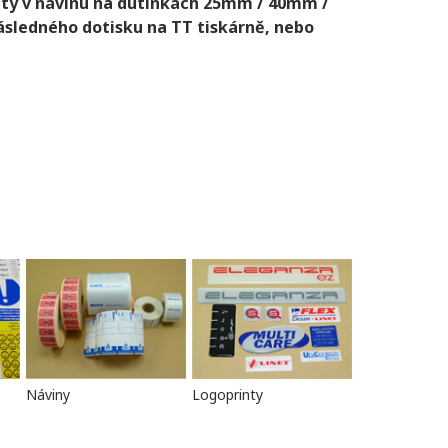
ty v návinu na dutinkách 25mm / 40mm /
ásledného dotisku na TT tiskárně, nebo
Náviny
Logoprinty